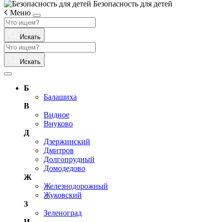
Безопасность для детей
Меню
Искать
Искать
Б
Балашиха
В
Видное
Внуково
Д
Дзержинский
Дмитров
Долгопрудный
Домодедово
Ж
Железнодорожный
Жуковский
З
Зеленоград
И