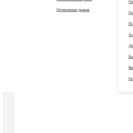
От
Остекление домов
Ос
Пл
Ал
Де
Ба
Ви
Ос